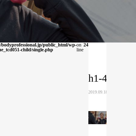
bodyprofessional.jp/public_html/wp-
on
24
e_tcd051-child/single.php
line
h1-4
2019.09.18