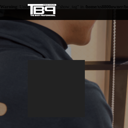
Warning
: Undefined array key "show_tag" in
/home/xs8800owner/bod