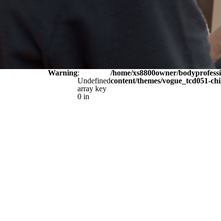
Warning
:
/home/xs8800owner/bodyprofessi
Undefined
content/themes/vogue_tcd051-chi
array key
0 in