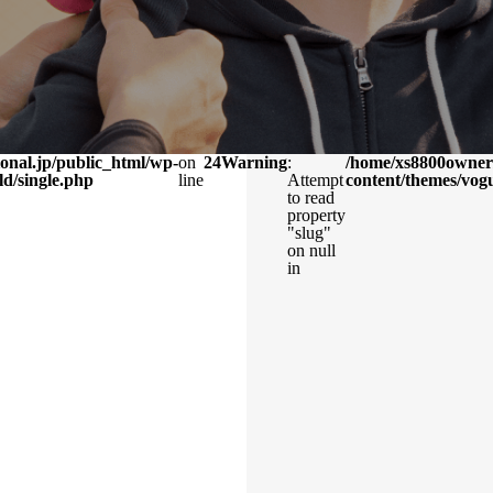
onal.jp/public_html/wp-
on
24
Warning
:
/home/xs8800owner/
ld/single.php
line
Attempt
content/themes/vogu
to read
property
"slug"
on null
in