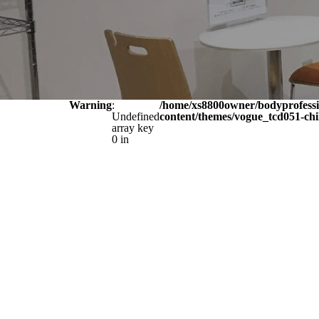
Warning
:
/home/xs8800owner/bodyprofessi
Undefined
content/themes/vogue_tcd051-chi
array key
0 in