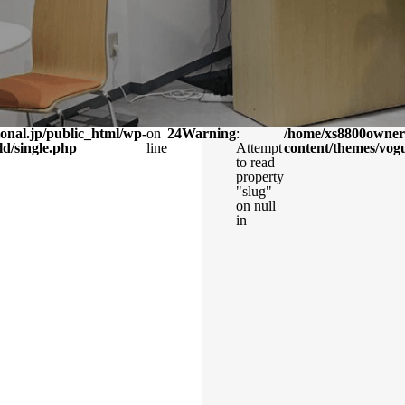
onal.jp/public_html/wp-
on
24
Warning
:
/home/xs8800owner/
ld/single.php
line
Attempt
content/themes/vogu
to read
property
"slug"
on null
in