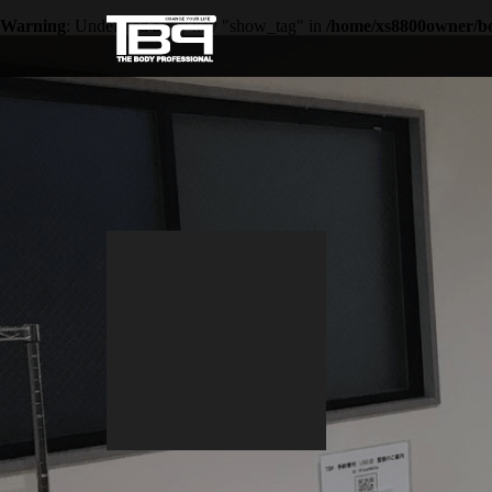
Warning
: Undefined array key "show_tag" in
/home/xs8800owner/bod