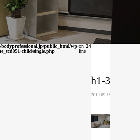
bodyprofessional.jp/public_html/wp-
on
24
e_tcd051-child/single.php
line
h1-3
2019.09.18